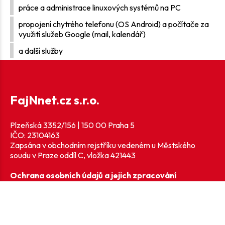
práce a administrace linuxových systémů na PC
propojení chytrého telefonu (OS Android) a počítače za
využití služeb Google (mail, kalendář)
a další služby
FajNnet.cz s.r.o.
Plzeňská 3352/156 | 150 00 Praha 5
IČO: 23104163
Zapsána v obchodním rejstříku vedeném u Městského
soudu v Praze oddíl C, vložka 421443
Ochrana osobních údajů a jejich zpracování
+420 246 063 271