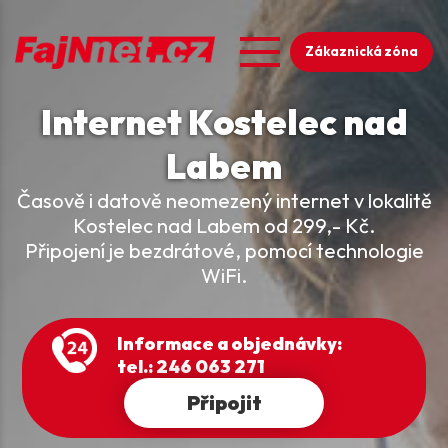
Skip
to
Main
main
Zákaznická zóna
content
navigation
Internet Kostelec nad
Labem
Časově i datově neomezený internet v lokalitě
Kostelec nad Labem od 299,- Kč.
Připojení je bezdrátové, pomocí technologie
WiFi.
Informace a objednávky:
tel.: 246 063 271
Připojit